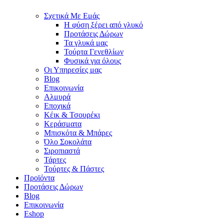
Σχετικά Με Εμάς
Η φύση ξέρει από γλυκό
Προτάσεις Δώρων
Τα γλυκά μας
Τούρτα Γενεθλίων
Φυσικά για όλους
Οι Υπηρεσίες μας
Blog
Επικοινωνία
Αλμυρά
Εποχικά
Κέικ & Τσουρέκι
Κεράσματα
Μπισκότα & Μπάρες
Όλο Σοκολάτα
Σιροπιαστά
Τάρτες
Τούρτες & Πάστες
Προϊόντα
Προτάσεις Δώρων
Blog
Επικοινωνία
Eshop