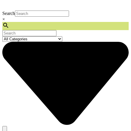
Search
×
Search
...