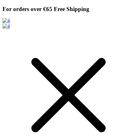
Skip
For orders over €65
Free Shipping
to
content