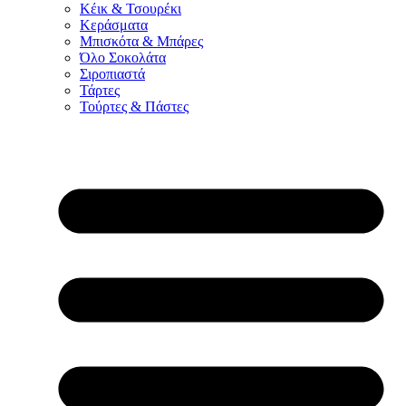
Κέικ & Τσουρέκι
Κεράσματα
Μπισκότα & Μπάρες
Όλο Σοκολάτα
Σιροπιαστά
Τάρτες
Τούρτες & Πάστες