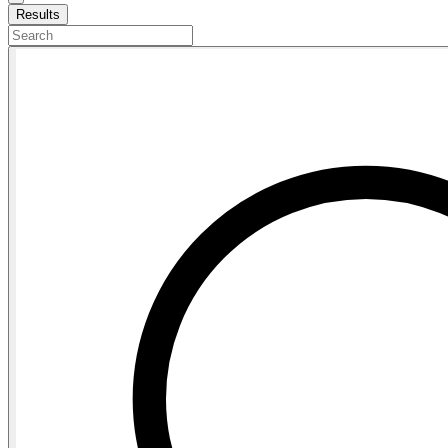
Results
Search
...