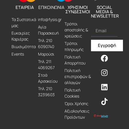
ΕΤΑΙΡΕΙΑ
ΕΠΙΚΟΙΝΩΝΙΑ
ΧΡΗΣΙΜΟΙ
SOCIAL
ΣΥΝΔΕΣΜΟΙ
MEDIA &
NEWSLETTER
Τα Συστατικά
info@fysis.gr
Τρόποι
μας
Αγία
αποστολής &
Ευκαιρίες
Παρασκευή
χρεώσεις
Καριέρας
Τηλ. 210
Τρόποι
Εγγραφή
Βιωσιμότητα
6090740
πληρωμής
Events
Μαρούσι
Πολιτική
Τηλ. 211
Απορρήτου
4069267
Πολιτική
Στοά
επιστροφών &
Αρσακείου
αλλαγών
Τηλ. 210
Πολιτική
3239603
Cookies
Όροι Χρήσης
Αξιολογήσεις
Προϊόντων