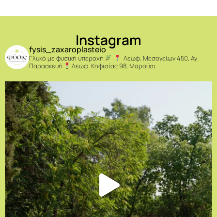
Instagram
fysis_zaxaroplasteio
Γλυκό με φυσική υπεροχή
Λεωφ. Μεσογείων 450, Αγ.
Παρασκευή
Λεωφ. Κηφισίας 98, Μαρούσι