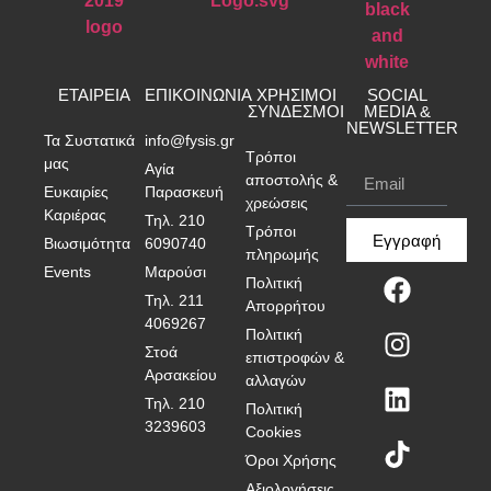
ΕΤΑΙΡΕΙΑ
ΕΠΙΚΟΙΝΩΝΙΑ
ΧΡΗΣΙΜΟΙ
SOCIAL
ΣΥΝΔΕΣΜΟΙ
MEDIA &
NEWSLETTER
Τα Συστατικά
info@fysis.gr
Τρόποι
μας
Αγία
αποστολής &
Ευκαιρίες
Παρασκευή
χρεώσεις
Καριέρας
Τηλ. 210
Τρόποι
Εγγραφή
Βιωσιμότητα
6090740
πληρωμής
Events
Μαρούσι
Πολιτική
Τηλ. 211
Απορρήτου
4069267
Πολιτική
Στοά
επιστροφών &
Αρσακείου
αλλαγών
Τηλ. 210
Πολιτική
3239603
Cookies
Όροι Χρήσης
Αξιολογήσεις